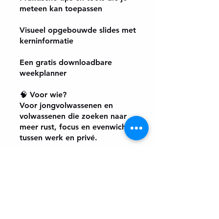
meteen kan toepassen
Visueel opgebouwde slides met
kerninformatie
Een gratis downloadbare
weekplanner
🧠 Voor wie?
Voor jongvolwassenen en
volwassenen die zoeken naar
meer rust, focus en evenwicht
tussen werk en privé.
⏳ Duur: Ongeveer 30 minuten
(zelfstandig te volgen)
📥 Formaat: Downloadbare
PowerPoint-presentatie
(inclusief oefenschema)