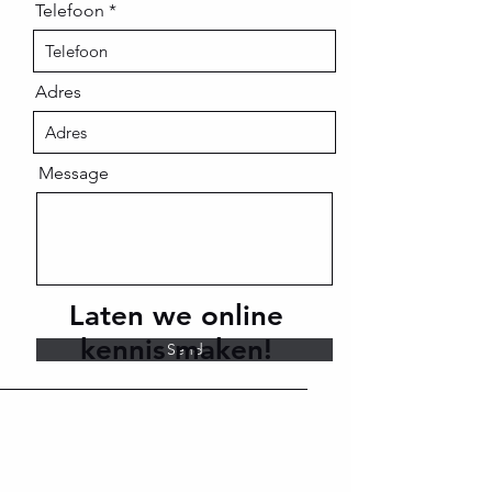
Telefoon
Adres
Message
Laten we online
kennis maken!
Send