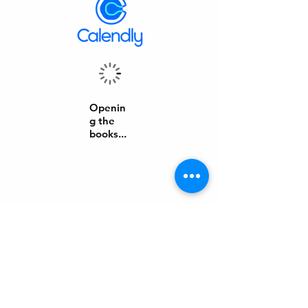
Openin
g the
books...