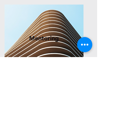
Mentoring
Contacteer ons
voor een
vrijblijvend gesprek